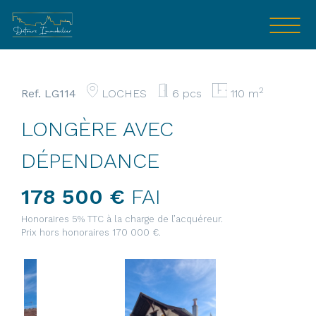
Skip
to
content
2
Ref. LG114
LOCHES
6 pcs
110 m
LONGÈRE AVEC
DÉPENDANCE
178 500 €
FAI
Honoraires 5% TTC à la charge de l’acquéreur.
Prix hors honoraires 170 000 €.