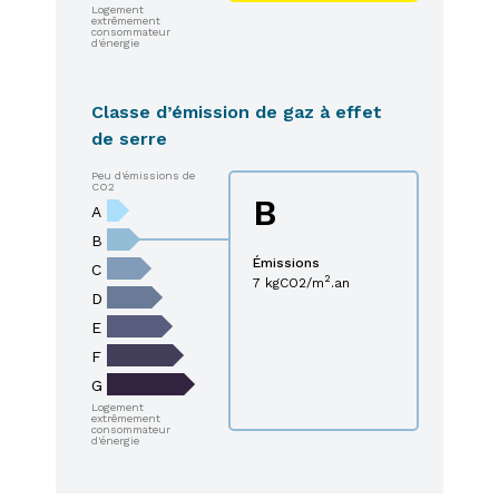
Logement
extrêmement
consommateur
d'énergie
Classe d’émission de gaz à effet
de serre
Peu d'émissions de
CO2
B
A
B
Émissions
C
2
7 kgCO2/m
.an
D
E
F
G
Logement
extrêmement
consommateur
d'énergie