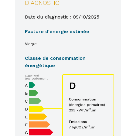
DIAGNOSTIC
Date du diagnostic : 09/10/2025
Facture d'énergie estimée
Vierge
Classe de consommation
énergétique
Logement
très performant
D
A
B
Consommation
C
(énergies primaires)
D
2
233 kWh/m
.an
E
Émissions
F
2
7 kgCO2/m
.an
G