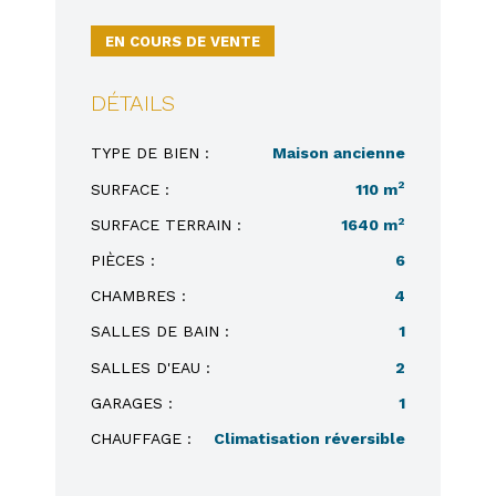
nouvelle
nouvelle
nouvelle
nouvelle
fenêtre)
fenêtre)
fenêtre)
fenêtre)
EN COURS DE VENTE
DÉTAILS
TYPE DE BIEN :
Maison ancienne
2
SURFACE :
110 m
2
SURFACE TERRAIN :
1640 m
PIÈCES :
6
CHAMBRES :
4
SALLES DE BAIN :
1
SALLES D'EAU :
2
GARAGES :
1
CHAUFFAGE :
Climatisation réversible