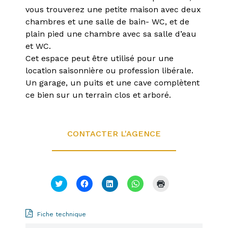
vous trouverez une petite maison avec deux
chambres et une salle de bain- WC, et de
plain pied une chambre avec sa salle d’eau
et WC.
Cet espace peut être utilisé pour une
location saisonnière ou profession libérale.
Un garage, un puits et une cave complètent
ce bien sur un terrain clos et arboré.
CONTACTER L'AGENCE
Cliquez
Cliquez
Cliquez
Cliquez
Cliquer
pour
pour
pour
pour
pour
partager
partager
partager
partager
imprimer(ouvre
sur
sur
sur
sur
dans
Twitter(ouvre
Facebook(ouvre
LinkedIn(ouvre
WhatsApp(ouvre
une
Fiche technique
dans
dans
dans
dans
nouvelle
une
une
une
une
fenêtre)