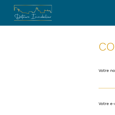
Skip
to
content
CO
Votre n
Votre e-