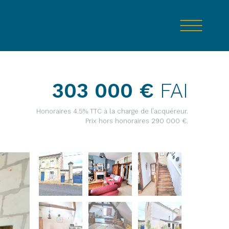
303 000 €
FAI
Honoraires 4.5% TTC à la charge de l’acquéreur.
Prix hors honoraires 290 000 €.