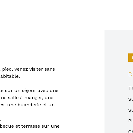
 pied, venez visiter sans
D
abitable.
T
te sur un séjour avec une
ne salle à manger, une
S
es, une buanderie et un
S
.
P
rbecue et terrasse sur une
C