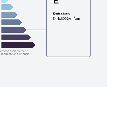
E
Émissions
2
54 kgCO2/m
.an
gement extrêmement
sommateur d'énergie