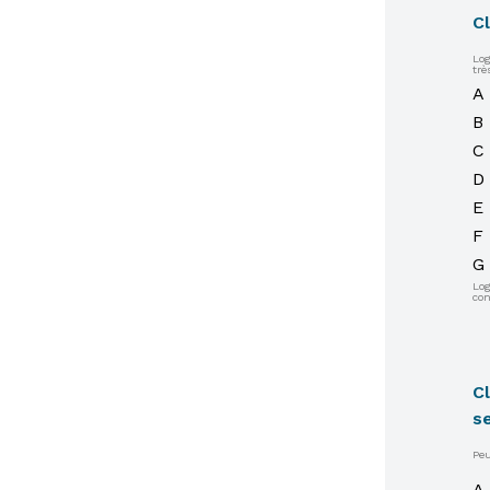
C
Lo
trè
A
B
C
D
E
F
G
Lo
con
Cl
s
Peu
A