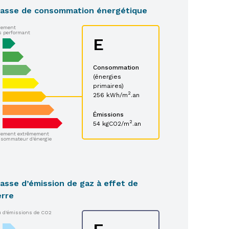
lasse de consommation énergétique
gement
s performant
E
Consommation
(énergies
primaires)
2
256 kWh/m
.an
Émissions
2
54 kgCO2/m
.an
gement extrêmement
sommateur d'énergie
asse d’émission de gaz à effet de
erre
 d'émissions de CO2