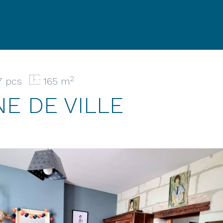
2
7 pcs
165 m
E DE VILLE