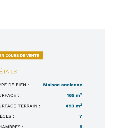
EN COURS DE VENTE
ÉTAILS
YPE DE BIEN :
Maison ancienne
2
URFACE :
165 m
2
URFACE TERRAIN :
493 m
IÈCES :
7
HAMBRES :
5