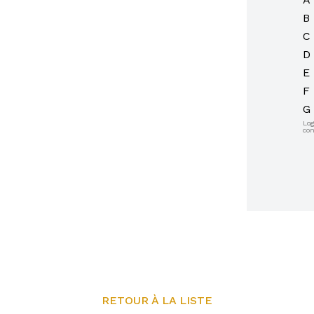
B
C
D
E
F
G
Lo
con
RETOUR À LA LISTE