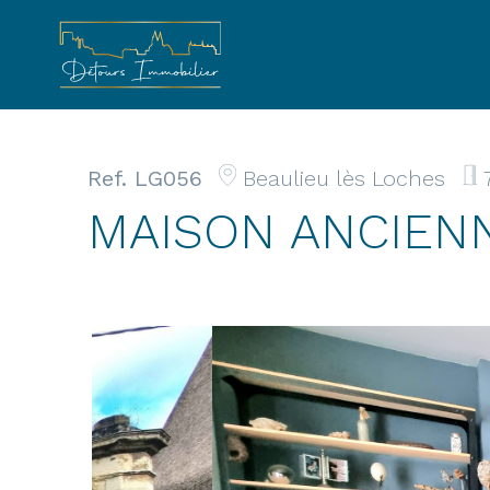
Skip
to
content
Ref. LG056
Beaulieu lès Loches
MAISON ANCIENN